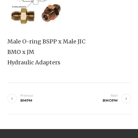
Male O-ring BSPP x Male JIC
BMO x JM
Hydraulic Adapters
เมนู
นำทาง
Previous
Next
BMPM
BMOPM
เรื่อง