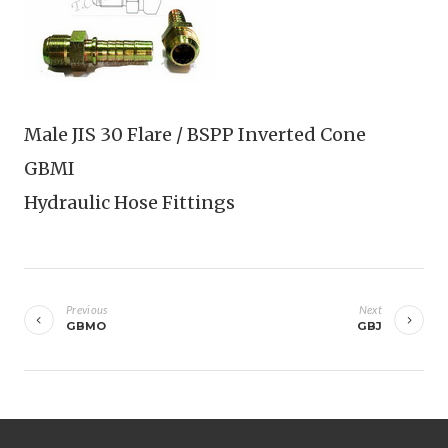
Male JIS 30 Flare / BSPP Inverted Cone
GBMI
Hydraulic Hose Fittings
เมนู
นำทาง
Previous
Next
GBMO
GBJ
เรื่อง