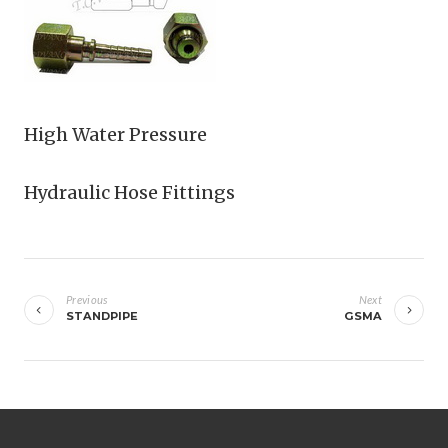
High Water Pressure
Hydraulic Hose Fittings
เมนู
นำทาง
Previous
Next
STANDPIPE
GSMA
เรื่อง